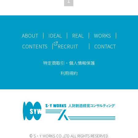
1
ABOUT
IDEAL
REAL
WORKS
CONTENTS
RECRUIT
CONTACT
特定商取引・個人情報保護
利用規約
© S・Y WORKS CO.,LTD ALL RIGHTS RESERVED.