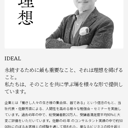
IDEAL
永続するために最も重要なこと、
それは理想を掲げる
こと。
私たちは、そのことを共に学ぶ場を
様々な形で提供し
ています。
企業とは「働きし人々の生き様の集合体、器である」という信念のもと、当
社代表・佐藤芳直による、人間性を高める様々な勉強会・セミナーを実施し
ています。過去45年の中で、総受講者数20万人、受講者満足度平均98%と大
変ご評価をいただいています。佐藤の45 年 のコンサルタント実績の中で約50
00社にのぼるお客様との経験を通して培われた、単なるビジネスの枠を超え