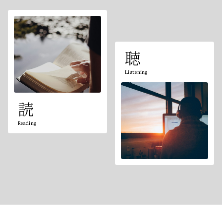
聴
Listening
読
Reading