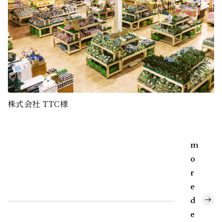
株式会社 TTC様
m
o
r
e
d
e