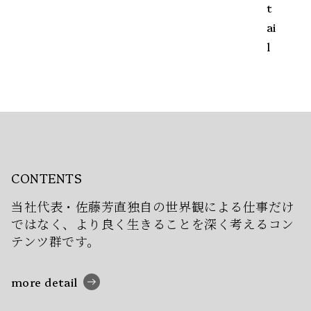
t
ai
l
CONTENTS
当社代表・佐藤芳直独自の世界観による
仕事だけ
ではなく、より良く生きることを
深く考えるコン
テンツ群です。
more detail