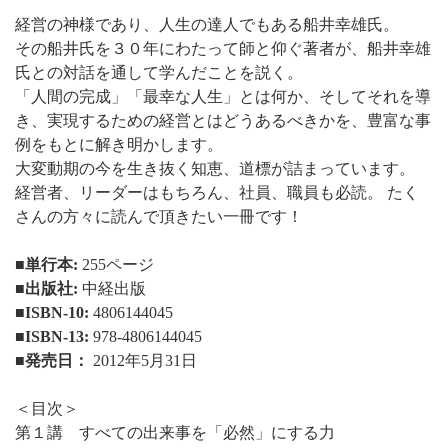
経営の神様であり、人生の達人でもある船井幸雄氏。
その船井氏を３０年にわたって師と仰ぐ著者が、船井幸雄
氏との対話を通して学んだことを説く。
「人間の完成」「最幸な人生」とは何か、そしてそれを導
き、実現するための経営とはどうあるべきかを、豊富な事
例をもとに解き明かします。
大変動期の今を生き抜く知恵、道標が詰まっています。
経営者、リーダーはもちろん、社員、職員も必読。 たく
さんの方々に読んで頂きたい一冊です！
■
単行本:
255ページ
■出版社:
中経出版
■ISBN-10:
4806144045
■ISBN-13:
978-4806144045
■発売日：
2012年5月31日
＜目次＞
第１講 すべての出来事を「必然」にする力